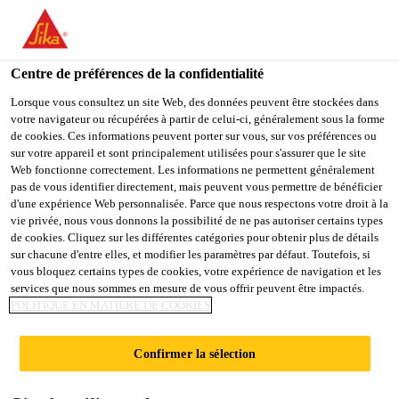
FR
Centre de préférences de la confidentialité
Lorsque vous consultez un site Web, des données peuvent être stockées dans
votre navigateur ou récupérées à partir de celui-ci, généralement sous la forme
PRODUKTIONSMITAR
de cookies. Ces informations peuvent porter sur vous, sur vos préférences ou
sur votre appareil et sont principalement utilisées pour s'assurer que le site
Web fonctionne correctement. Les informations ne permettent généralement
BEITER (M/W/D)
pas de vous identifier directement, mais peuvent vous permettre de bénéficier
d'une expérience Web personnalisée. Parce que nous respectons votre droit à la
vie privée, nous vous donnons la possibilité de ne pas autoriser certains types
de cookies. Cliquez sur les différentes catégories pour obtenir plus de détails
Plein-temps
sur chacune d'entre elles, et modifier les paramètres par défaut. Toutefois, si
vous bloquez certains types de cookies, votre expérience de navigation et les
Production
services que nous sommes en mesure de vous offrir peuvent être impactés.
Rosendahl, North Rhine-Westphalia,
POLITIQUE EN MATIÈRE DE COOKIES
Germany
Confirmer la sélection
POSTULER
PARTAGER