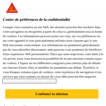
FR
Centre de préférences de la confidentialité
Lorsque vous consultez un site Web, des données peuvent être stockées dans
votre navigateur ou récupérées à partir de celui-ci, généralement sous la forme
KEY ACCOUNT
de cookies. Ces informations peuvent porter sur vous, sur vos préférences ou
sur votre appareil et sont principalement utilisées pour s'assurer que le site
Web fonctionne correctement. Les informations ne permettent généralement
MANAGER (M/W/D) E
pas de vous identifier directement, mais peuvent vous permettre de bénéficier
d'une expérience Web personnalisée. Parce que nous respectons votre droit à la
MOBILITY – BATTERY
vie privée, nous vous donnons la possibilité de ne pas autoriser certains types
de cookies. Cliquez sur les différentes catégories pour obtenir plus de détails
MATERIALS
sur chacune d'entre elles, et modifier les paramètres par défaut. Toutefois, si
vous bloquez certains types de cookies, votre expérience de navigation et les
services que nous sommes en mesure de vous offrir peuvent être impactés.
POLITIQUE EN MATIÈRE DE COOKIES
Plein-temps | Hybride
Vente
Confirmer la sélection
Bad Urach, Baden-Württemberg, Germany