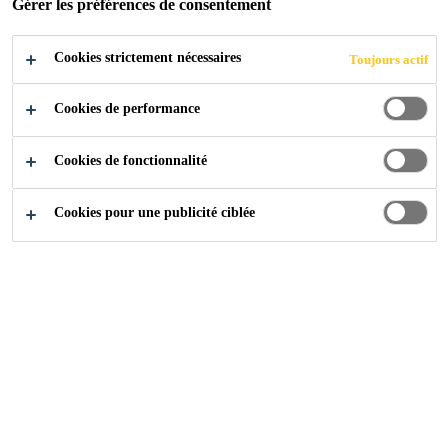
Gérer les préférences de consentement
75 - 105 EUR per year
Cookies strictement nécessaires
Toujours actif
POSTULER
PARTAGER
Cookies de performance
Cookies de fonctionnalité
Cookies pour une publicité ciblée
Carrière
...
Key Account Manager (m/w/d) E Mobility –