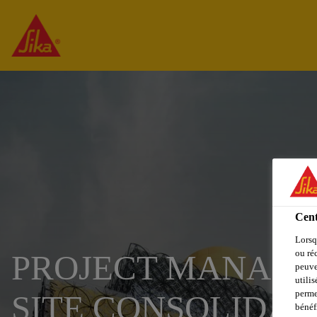
Cent
Lorsq
ou ré
PROJECT MANAGE
peuve
utili
perme
SITE CONSOLIDAT
bénéf