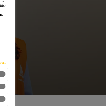
liquez
ifier
ent
actif