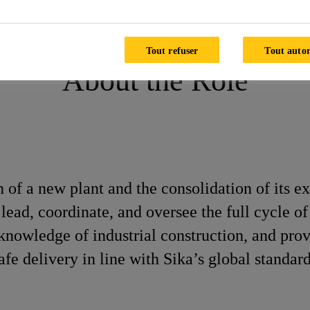
ant Construction & Site Consolidation
Tout refuser
Tout autor
About the Role
 of a new plant and the consolidation of its ex
lead, coordinate, and oversee the full cycle of
l knowledge of industrial construction, and p
safe delivery in line with Sika’s global standard