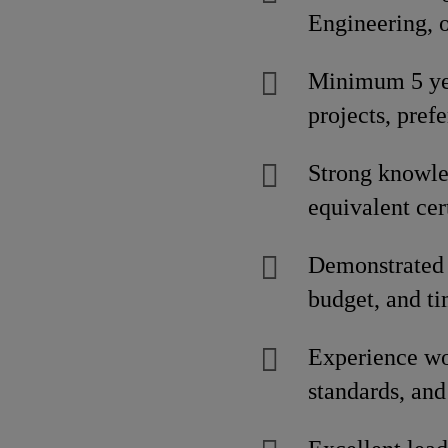
Engineering, o
Minimum 5 yea
projects, pref
Strong knowl
equivalent cert
Demonstrated a
budget, and ti
Experience wo
standards, and