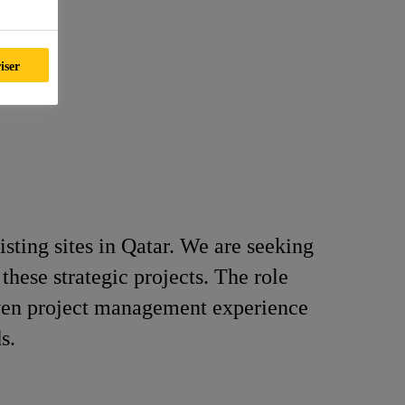
iser
isting sites in Qatar. We are seeking
 these strategic projects. The role
roven project management experience
s.