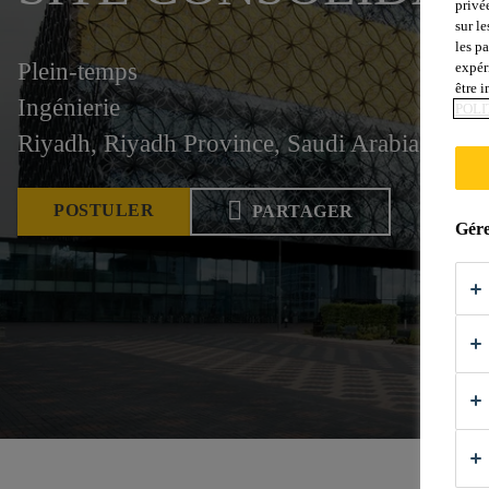
privé
sur le
les p
Plein-temps
expér
être 
Ingénierie
POLI
Riyadh, Riyadh Province, Saudi Arabia
POSTULER
PARTAGER
Gére