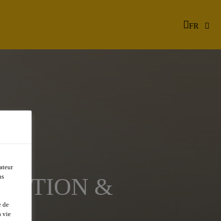
FR
ateur
ns
UCTION &
e de
 vie