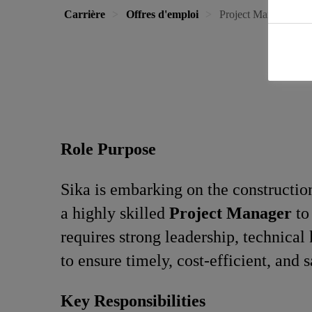
Carrière
Offres d'emploi
Project Manager – Pl
Role Purpose
Sika is embarking on the construction
a highly skilled
Project Manager
to 
requires strong leadership, technica
to ensure timely, cost-efficient, and 
Key Responsibilities