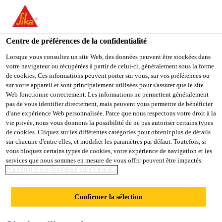
FR
Centre de préférences de la confidentialité
Lorsque vous consultez un site Web, des données peuvent être stockées dans
votre navigateur ou récupérées à partir de celui-ci, généralement sous la forme
OPERATOR (ADMIX) -
de cookies. Ces informations peuvent porter sur vous, sur vos préférences ou
sur votre appareil et sont principalement utilisées pour s'assurer que le site
Web fonctionne correctement. Les informations ne permettent généralement
DAY SHIFT
pas de vous identifier directement, mais peuvent vous permettre de bénéficier
d'une expérience Web personnalisée. Parce que nous respectons votre droit à la
vie privée, nous vous donnons la possibilité de ne pas autoriser certains types
de cookies. Cliquez sur les différentes catégories pour obtenir plus de détails
Plein-temps
sur chacune d'entre elles, et modifier les paramètres par défaut. Toutefois, si
vous bloquez certains types de cookies, votre expérience de navigation et les
Manufacturing
services que nous sommes en mesure de vous offrir peuvent être impactés.
Cambridge, Ontario, Canada
POLITIQUE EN MATIÈRE DE COOKIES
24 - 25 CAD per hour
Confirmer la sélection
POSTULER
PARTAGER