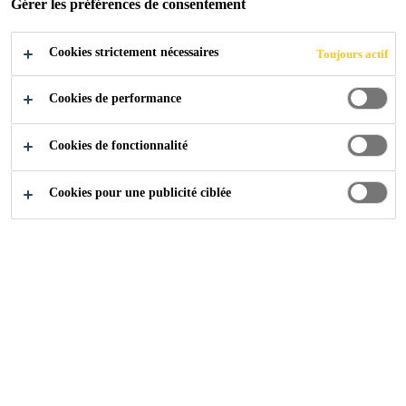
Gérer les préférences de consentement
95000 - 110000 USD per year
Cookies strictement nécessaires
Toujours actif
POSTULER
PARTAGER
Cookies de performance
Cookies de fonctionnalité
Cookies pour une publicité ciblée
Carrière
...
Technical Specialist & Approvals Manager