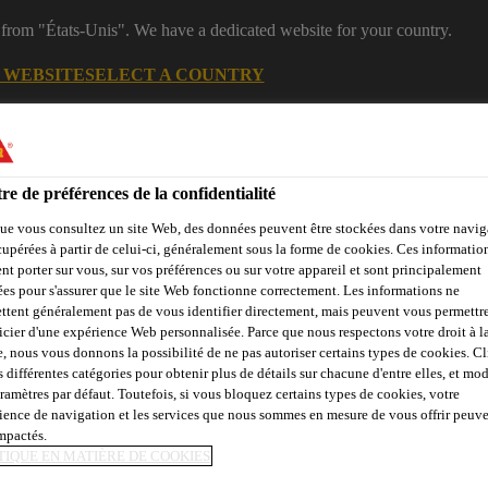
 from "États-Unis". We have a dedicated website for your country.
G WEBSITE
SELECT A COUNTRY
es
Industry
re de préférences de la confidentialité
ue vous consultez un site Web, des données peuvent être stockées dans votre navig
cupérées à partir de celui-ci, généralement sous la forme de cookies. Ces informatio
 renouvelable
nt porter sur vous, sur vos préférences ou sur votre appareil et sont principalement
sées pour s'assurer que le site Web fonctionne correctement. Les informations ne
ttent généralement pas de vous identifier directement, mais peuvent vous permettr
icier d'une expérience Web personnalisée. Parce que nous respectons votre droit à la
opos de l'Énergie renouvelable
e, nous vous donnons la possibilité de ne pas autoriser certains types de cookies. C
s différentes catégories pour obtenir plus de détails sur chacune d'entre elles, et mod
aramètres par défaut. Toutefois, si vous bloquez certains types de cookies, votre
ience de navigation et les services que nous sommes en mesure de vous offrir peuv
impactés.
UE CRISTALLIN
TIQUE EN MATIÈRE DE COOKIES