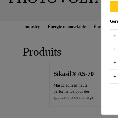
Gére
Industry
Énergie renouvelable
Énergie solai
Produits
Sikasil® AS-70
Mastic adhésif haute
performance pour des
applications de montage