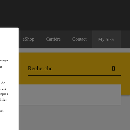
eShop
Carrière
Contact
My Sika
ateur
ns
e de
 vie
liquez
ifier
ent