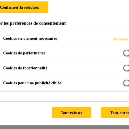
Confirmer la sélection
r les préférences de consentement
re
Cookies strictement nécessaires
Toujours 
Cookies de performance
Cookies de fonctionnalité
Sikasil® AS-785
Cookies pour une publicité ciblée
Colle silicone de montage à
durcissement rapide
Tout refuser
Tout autor