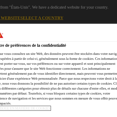
 from "États-Unis". We have a dedicated website for your country.
G WEBSITE
SELECT A COUNTRY
es
Industry
re de préférences de la confidentialité
ue vous consultez un site Web, des données peuvent être stockées dans votre navig
cupérées à partir de celui-ci, généralement sous la forme de cookies. Ces informatio
 renouvelable
nt porter sur vous, sur vos préférences ou sur votre appareil et sont principalement
sées pour s'assurer que le site Web fonctionne correctement. Les informations ne
ttent généralement pas de vous identifier directement, mais peuvent vous permettr
icier d'une expérience Web personnalisée. Parce que nous respectons votre droit à la
e, nous vous donnons la possibilité de ne pas autoriser certains types de cookies. C
opos de l'Énergie renouvelable
s différentes catégories pour obtenir plus de détails sur chacune d'entre elles, et mod
aramètres par défaut. Toutefois, si vous bloquez certains types de cookies, votre
ience de navigation et les services que nous sommes en mesure de vous offrir peuv
impactés.
TIQUE EN MATIÈRE DE COOKIES
E MONTAGE VON