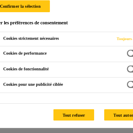
Confirmer la sélection
RN
r les préférences de consentement
Cookies strictement nécessaires
Toujours 
nne
Pales de rotor
Strukturelle Montage von Rotorblättern
Cookies de performance
Cookies de fonctionnalité
omponent adhesives are used in structural and s
actured blades. These high performance produc
Cookies pour une publicité ciblée
have excellent strength and crack resistance, ide
 time.
Tout refuser
Tout autor