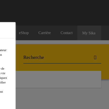
eShop
Carrière
Contact
My Sika
ateur
ns
e de
 vie
liquez
ifier
ent