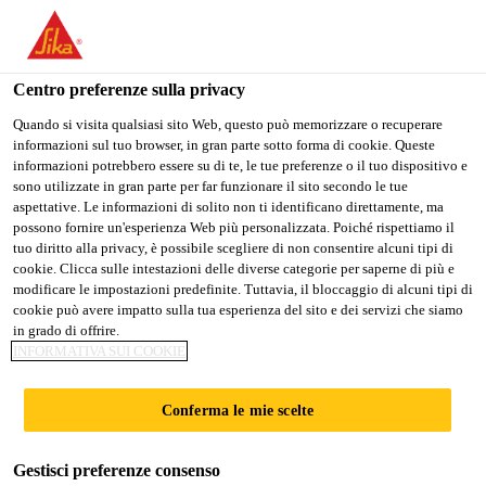
IT
Centro preferenze sulla privacy
Quando si visita qualsiasi sito Web, questo può memorizzare o recuperare
informazioni sul tuo browser, in gran parte sotto forma di cookie. Queste
INSTRUMENTATION
informazioni potrebbero essere su di te, le tue preferenze o il tuo dispositivo e
sono utilizzate in gran parte per far funzionare il sito secondo le tue
aspettative. Le informazioni di solito non ti identificano direttamente, ma
CONTROLS
possono fornire un'esperienza Web più personalizzata. Poiché rispettiamo il
tuo diritto alla privacy, è possibile scegliere di non consentire alcuni tipi di
TECHNICIAN
cookie. Clicca sulle intestazioni delle diverse categorie per saperne di più e
modificare le impostazioni predefinite. Tuttavia, il bloccaggio di alcuni tipi di
cookie può avere impatto sulla tua esperienza del sito e dei servizi che siamo
in grado di offrire.
A tempo pieno
INFORMATIVA SUI COOKIE
Manufacturing
Conferma le mie scelte
Lyndhurst, New Jersey, United States
Gestisci preferenze consenso