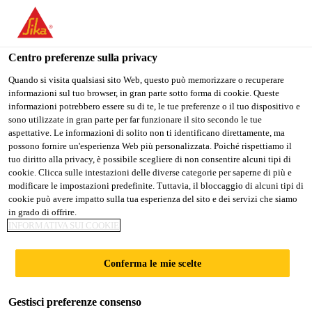
IT
Centro preferenze sulla privacy
Quando si visita qualsiasi sito Web, questo può memorizzare o recuperare
informazioni sul tuo browser, in gran parte sotto forma di cookie. Queste
TÉCNICO DE
informazioni potrebbero essere su di te, le tue preferenze o il tuo dispositivo e
sono utilizzate in gran parte per far funzionare il sito secondo le tue
aspettative. Le informazioni di solito non ti identificano direttamente, ma
CONTROLE E
possono fornire un'esperienza Web più personalizzata. Poiché rispettiamo il
tuo diritto alla privacy, è possibile scegliere di non consentire alcuni tipi di
QUALIDADE JR
cookie. Clicca sulle intestazioni delle diverse categorie per saperne di più e
modificare le impostazioni predefinite. Tuttavia, il bloccaggio di alcuni tipi di
cookie può avere impatto sulla tua esperienza del sito e dei servizi che siamo
in grado di offrire.
A tempo pieno
INFORMATIVA SUI COOKIE
Manufacturing
Conferma le mie scelte
Cravinhos, State of São Paulo, Brazil
Gestisci preferenze consenso