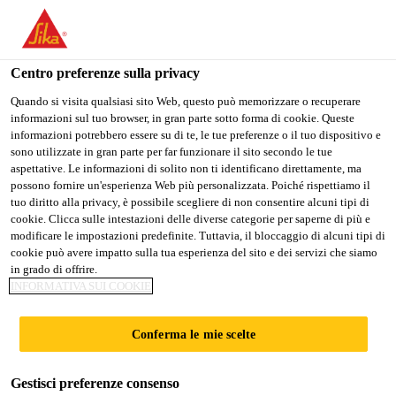
IT
Centro preferenze sulla privacy
Quando si visita qualsiasi sito Web, questo può memorizzare o recuperare
informazioni sul tuo browser, in gran parte sotto forma di cookie. Queste
PROJECT SALES
informazioni potrebbero essere su di te, le tue preferenze o il tuo dispositivo e
sono utilizzate in gran parte per far funzionare il sito secondo le tue
aspettative. Le informazioni di solito non ti identificano direttamente, ma
REPRESENTATIVE
possono fornire un'esperienza Web più personalizzata. Poiché rispettiamo il
tuo diritto alla privacy, è possibile scegliere di non consentire alcuni tipi di
cookie. Clicca sulle intestazioni delle diverse categorie per saperne di più e
modificare le impostazioni predefinite. Tuttavia, il bloccaggio di alcuni tipi di
A tempo pieno | Ibrido
cookie può avere impatto sulla tua esperienza del sito e dei servizi che siamo
in grado di offrire.
Vendita
INFORMATIVA SUI COOKIE
San Francisco, California, United States
90000 - 110000 USD per year
Conferma le mie scelte
Gestisci preferenze consenso
CANDIDARSI ORA
CONDIVIDERE