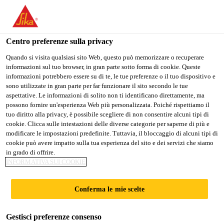
IT
Centro preferenze sulla privacy
Quando si visita qualsiasi sito Web, questo può memorizzare o recuperare
informazioni sul tuo browser, in gran parte sotto forma di cookie. Queste
ASESOR TÉCNICO
informazioni potrebbero essere su di te, le tue preferenze o il tuo dispositivo e
sono utilizzate in gran parte per far funzionare il sito secondo le tue
aspettative. Le informazioni di solito non ti identificano direttamente, ma
COMERCIAL
possono fornire un'esperienza Web più personalizzata. Poiché rispettiamo il
tuo diritto alla privacy, è possibile scegliere di non consentire alcuni tipi di
CONSTRUCCIÓN
cookie. Clicca sulle intestazioni delle diverse categorie per saperne di più e
modificare le impostazioni predefinite. Tuttavia, il bloccaggio di alcuni tipi di
cookie può avere impatto sulla tua esperienza del sito e dei servizi che siamo
in grado di offrire.
A tempo pieno
INFORMATIVA SUI COOKIE
Vendita
Conferma le mie scelte
Panama City, Panamá Province, Panama
Gestisci preferenze consenso