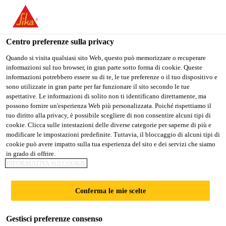
IT
Centro preferenze sulla privacy
Quando si visita qualsiasi sito Web, questo può memorizzare o recuperare
informazioni sul tuo browser, in gran parte sotto forma di cookie. Queste
SALES
informazioni potrebbero essere su di te, le tue preferenze o il tuo dispositivo e
sono utilizzate in gran parte per far funzionare il sito secondo le tue
aspettative. Le informazioni di solito non ti identificano direttamente, ma
REPRESENTATIVE –
possono fornire un'esperienza Web più personalizzata. Poiché rispettiamo il
tuo diritto alla privacy, è possibile scegliere di non consentire alcuni tipi di
RENOVATION
cookie. Clicca sulle intestazioni delle diverse categorie per saperne di più e
modificare le impostazioni predefinite. Tuttavia, il bloccaggio di alcuni tipi di
PROJECT
cookie può avere impatto sulla tua esperienza del sito e dei servizi che siamo
in grado di offrire.
INFORMATIVA SUI COOKIE
A tempo pieno | Ibrido
Conferma le mie scelte
Manufacturing
Bangkok, Bangkok, Thailand
Gestisci preferenze consenso