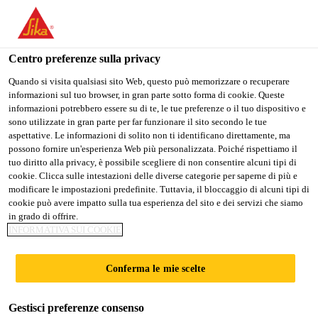
IT
Centro preferenze sulla privacy
Quando si visita qualsiasi sito Web, questo può memorizzare o recuperare
informazioni sul tuo browser, in gran parte sotto forma di cookie. Queste
FINANCE SUPERVISOR
informazioni potrebbero essere su di te, le tue preferenze o il tuo dispositivo e
sono utilizzate in gran parte per far funzionare il sito secondo le tue
aspettative. Le informazioni di solito non ti identificano direttamente, ma
possono fornire un'esperienza Web più personalizzata. Poiché rispettiamo il
tuo diritto alla privacy, è possibile scegliere di non consentire alcuni tipi di
A tempo pieno
cookie. Clicca sulle intestazioni delle diverse categorie per saperne di più e
Manufacturing
modificare le impostazioni predefinite. Tuttavia, il bloccaggio di alcuni tipi di
cookie può avere impatto sulla tua esperienza del sito e dei servizi che siamo
Cileungsi, West Java, Indonesia
in grado di offrire.
INFORMATIVA SUI COOKIE
CANDIDARSI ORA
CONDIVIDERE
Conferma le mie scelte
Gestisci preferenze consenso