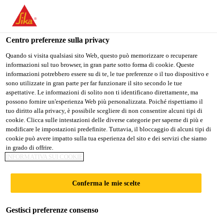
IT
Centro preferenze sulla privacy
Quando si visita qualsiasi sito Web, questo può memorizzare o recuperare
informazioni sul tuo browser, in gran parte sotto forma di cookie. Queste
TMS（TRANSPORT
informazioni potrebbero essere su di te, le tue preferenze o il tuo dispositivo e
sono utilizzate in gran parte per far funzionare il sito secondo le tue
aspettative. Le informazioni di solito non ti identificano direttamente, ma
MANAGEMENT
possono fornire un'esperienza Web più personalizzata. Poiché rispettiamo il
tuo diritto alla privacy, è possibile scegliere di non consentire alcuni tipi di
SYSTEM）MANAGER
cookie. Clicca sulle intestazioni delle diverse categorie per saperne di più e
modificare le impostazioni predefinite. Tuttavia, il bloccaggio di alcuni tipi di
cookie può avere impatto sulla tua esperienza del sito e dei servizi che siamo
in grado di offrire.
A tempo pieno
INFORMATIVA SUI COOKIE
Produzione
Conferma le mie scelte
Hiratsuka, Kanagawa, Japan
Gestisci preferenze consenso