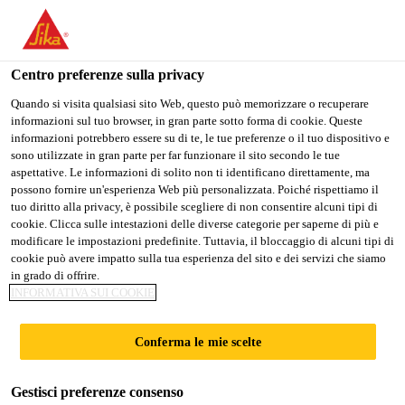
IT
Centro preferenze sulla privacy
Quando si visita qualsiasi sito Web, questo può memorizzare o recuperare
informazioni sul tuo browser, in gran parte sotto forma di cookie. Queste
SALES
informazioni potrebbero essere su di te, le tue preferenze o il tuo dispositivo e
sono utilizzate in gran parte per far funzionare il sito secondo le tue
aspettative. Le informazioni di solito non ti identificano direttamente, ma
REPRESENTATIVE-
possono fornire un'esperienza Web più personalizzata. Poiché rispettiamo il
tuo diritto alla privacy, è possibile scegliere di non consentire alcuni tipi di
CONCRETE FIBERS
cookie. Clicca sulle intestazioni delle diverse categorie per saperne di più e
modificare le impostazioni predefinite. Tuttavia, il bloccaggio di alcuni tipi di
cookie può avere impatto sulla tua esperienza del sito e dei servizi che siamo
in grado di offrire.
A tempo pieno
INFORMATIVA SUI COOKIE
Vendita
Conferma le mie scelte
Austin, Texas, United States
Gestisci preferenze consenso