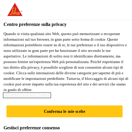
IT
Centro preferenze sulla privacy
Quando si visita qualsiasi sito Web, questo può memorizzare o recuperare
informazioni sul tuo browser, in gran parte sotto forma di cookie. Queste
OPERATIONS
informazioni potrebbero essere su di te, le tue preferenze o il tuo dispositivo e
sono utilizzate in gran parte per far funzionare il sito secondo le tue
aspettative. Le informazioni di solito non ti identificano direttamente, ma
TECHNOLOGY
possono fornire un'esperienza Web più personalizzata. Poiché rispettiamo il
tuo diritto alla privacy, è possibile scegliere di non consentire alcuni tipi di
MANAGER
cookie. Clicca sulle intestazioni delle diverse categorie per saperne di più e
modificare le impostazioni predefinite. Tuttavia, il bloccaggio di alcuni tipi di
cookie può avere impatto sulla tua esperienza del sito e dei servizi che siamo
in grado di offrire.
A tempo pieno
INFORMATIVA SUI COOKIE
Ingegneria
Conferma le mie scelte
Hiratsuka, Kanagawa, Japan
Gestisci preferenze consenso