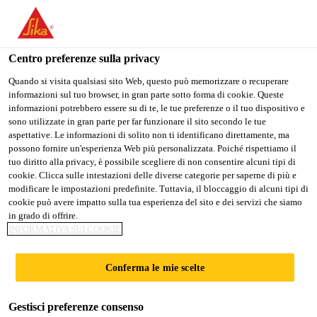
IT
Centro preferenze sulla privacy
Quando si visita qualsiasi sito Web, questo può memorizzare o recuperare
informazioni sul tuo browser, in gran parte sotto forma di cookie. Queste
EXECUTIVE / SENIOR
informazioni potrebbero essere su di te, le tue preferenze o il tuo dispositivo e
sono utilizzate in gran parte per far funzionare il sito secondo le tue
aspettative. Le informazioni di solito non ti identificano direttamente, ma
EXECUTIVE - QA/QC
possono fornire un'esperienza Web più personalizzata. Poiché rispettiamo il
tuo diritto alla privacy, è possibile scegliere di non consentire alcuni tipi di
cookie. Clicca sulle intestazioni delle diverse categorie per saperne di più e
modificare le impostazioni predefinite. Tuttavia, il bloccaggio di alcuni tipi di
A tempo pieno
cookie può avere impatto sulla tua esperienza del sito e dei servizi che siamo
in grado di offrire.
Garanzia di qualità
INFORMATIVA SUI COOKIE
Guwahati, Assam, India
Conferma le mie scelte
CANDIDARSI ORA
CONDIVIDERE
Gestisci preferenze consenso