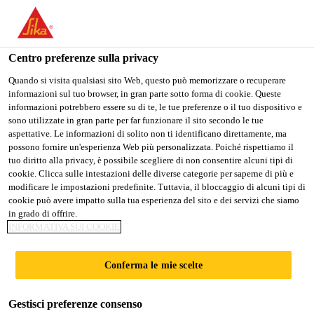
IT
Centro preferenze sulla privacy
Quando si visita qualsiasi sito Web, questo può memorizzare o recuperare
informazioni sul tuo browser, in gran parte sotto forma di cookie. Queste
EHS SPECIALIST
informazioni potrebbero essere su di te, le tue preferenze o il tuo dispositivo e
sono utilizzate in gran parte per far funzionare il sito secondo le tue
aspettative. Le informazioni di solito non ti identificano direttamente, ma
possono fornire un'esperienza Web più personalizzata. Poiché rispettiamo il
tuo diritto alla privacy, è possibile scegliere di non consentire alcuni tipi di
A tempo pieno
cookie. Clicca sulle intestazioni delle diverse categorie per saperne di più e
Ingegneria
modificare le impostazioni predefinite. Tuttavia, il bloccaggio di alcuni tipi di
cookie può avere impatto sulla tua esperienza del sito e dei servizi che siamo
Tsukuba, Ibaraki, Japan
in grado di offrire.
INFORMATIVA SUI COOKIE
CANDIDARSI ORA
CONDIVIDERE
Conferma le mie scelte
Gestisci preferenze consenso