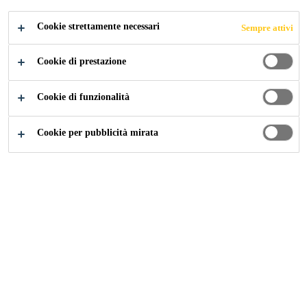
CANDIDARSI ORA
CONDIVIDERE
Cookie strettamente necessari
Sempre attivi
Cookie di prestazione
Cookie di funzionalità
Cookie per pubblicità mirata
Carriera
...
Opérateur (trice) - Jours/Soirs (contrat 6 mo