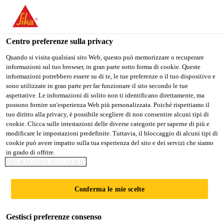
IT
Centro preferenze sulla privacy
Quando si visita qualsiasi sito Web, questo può memorizzare o recuperare
informazioni sul tuo browser, in gran parte sotto forma di cookie. Queste
OPÉRATEUR (TRICE) -
informazioni potrebbero essere su di te, le tue preferenze o il tuo dispositivo e
sono utilizzate in gran parte per far funzionare il sito secondo le tue
aspettative. Le informazioni di solito non ti identificano direttamente, ma
JOURS/SOIRS
possono fornire un'esperienza Web più personalizzata. Poiché rispettiamo il
tuo diritto alla privacy, è possibile scegliere di non consentire alcuni tipi di
(CONTRAT 6 MOIS)
cookie. Clicca sulle intestazioni delle diverse categorie per saperne di più e
modificare le impostazioni predefinite. Tuttavia, il bloccaggio di alcuni tipi di
cookie può avere impatto sulla tua esperienza del sito e dei servizi che siamo
in grado di offrire.
A tempo pieno
INFORMATIVA SUI COOKIE
Manufacturing
Conferma le mie scelte
Pointe-Claire, Québec, Canada
23 - 24 CAD per hour
Gestisci preferenze consenso