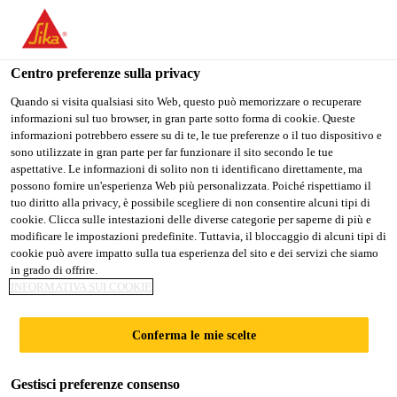
IT
Centro preferenze sulla privacy
Quando si visita qualsiasi sito Web, questo può memorizzare o recuperare
informazioni sul tuo browser, in gran parte sotto forma di cookie. Queste
HR MANAGER
informazioni potrebbero essere su di te, le tue preferenze o il tuo dispositivo e
sono utilizzate in gran parte per far funzionare il sito secondo le tue
aspettative. Le informazioni di solito non ti identificano direttamente, ma
URUGUAY
possono fornire un'esperienza Web più personalizzata. Poiché rispettiamo il
tuo diritto alla privacy, è possibile scegliere di non consentire alcuni tipi di
cookie. Clicca sulle intestazioni delle diverse categorie per saperne di più e
modificare le impostazioni predefinite. Tuttavia, il bloccaggio di alcuni tipi di
A tempo pieno
cookie può avere impatto sulla tua esperienza del sito e dei servizi che siamo
in grado di offrire.
Human Resources
INFORMATIVA SUI COOKIE
Montevideo, Montevideo Department,
Uruguay
Conferma le mie scelte
Gestisci preferenze consenso
CANDIDARSI ORA
CONDIVIDERE