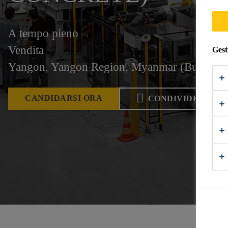
A tempo pieno
Vendita
Gest
Yangon, Yangon Region, Myanmar (Burma)
CANDIDARSI ORA
CONDIVIDERE