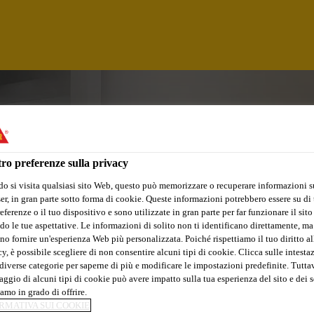
ro preferenze sulla privacy
o si visita qualsiasi sito Web, questo può memorizzare o recuperare informazioni s
r, in gran parte sotto forma di cookie. Queste informazioni potrebbero essere su di t
eferenze o il tuo dispositivo e sono utilizzate in gran parte per far funzionare il sito
do le tue aspettative. Le informazioni di solito non ti identificano direttamente, ma
no fornire un'esperienza Web più personalizzata. Poiché rispettiamo il tuo diritto al
AL EXECUTIVE (A
y, è possibile scegliere di non consentire alcuni tipi di cookie. Clicca sulle intesta
diverse categorie per saperne di più e modificare le impostazioni predefinite. Tuttav
ggio di alcuni tipi di cookie può avere impatto sulla tua esperienza del sito e dei s
amo in grado di offrire.
RMATIVA SUI COOKIE