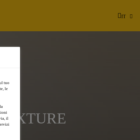
IT
ul tuo
e, le
la
DMIXTURE
zioni
ia, il
ervizi