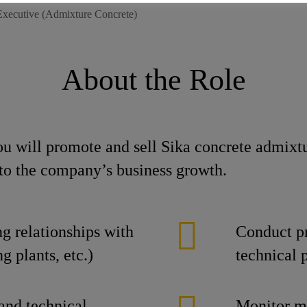
Executive (Admixture Concrete)
About the Role
u will promote and sell Sika concrete admixtu
 to the company’s business growth.
g relationships with
Conduct pr
g plants, etc.)
technical 
 and technical
Monitor ma