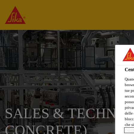
Cent
Quand
browse
tue pr
secon
posso
SALES & TECHNIC
privac
delle 
blocca
CONCRETE)
che si
INFO