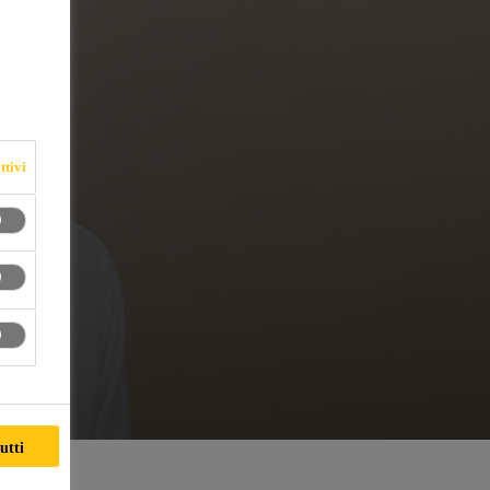
ttivi
utti