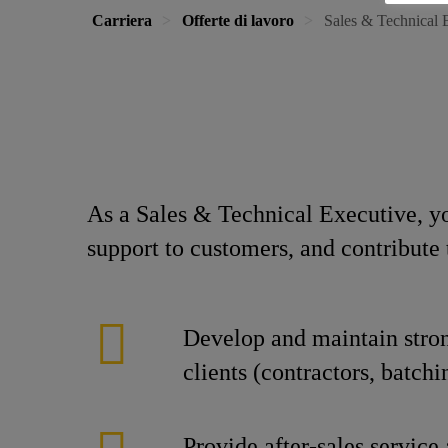
Carriera
Offerte di lavoro
Sales & Technical 
As a Sales & Technical Executive, yo
support to customers, and contribute
Develop and maintain stron
clients (contractors, batchin
Provide after-sales service