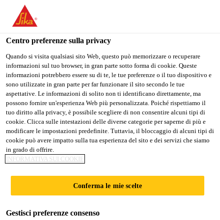
IT
Centro preferenze sulla privacy
Quando si visita qualsiasi sito Web, questo può memorizzare o recuperare
informazioni sul tuo browser, in gran parte sotto forma di cookie. Queste
R&D TEAM
informazioni potrebbero essere su di te, le tue preferenze o il tuo dispositivo e
sono utilizzate in gran parte per far funzionare il sito secondo le tue
aspettative. Le informazioni di solito non ti identificano direttamente, ma
LEAD/MANAGER,
possono fornire un'esperienza Web più personalizzata. Poiché rispettiamo il
tuo diritto alla privacy, è possibile scegliere di non consentire alcuni tipi di
GUNSAN
cookie. Clicca sulle intestazioni delle diverse categorie per saperne di più e
modificare le impostazioni predefinite. Tuttavia, il bloccaggio di alcuni tipi di
cookie può avere impatto sulla tua esperienza del sito e dei servizi che siamo
in grado di offrire.
A tempo pieno
INFORMATIVA SUI COOKIE
Ingegneria
Conferma le mie scelte
Gunsan-si, Jeonbuk State, South Korea
Gestisci preferenze consenso