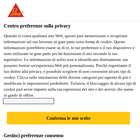
IT
Centro preferenze sulla privacy
Quando si visita qualsiasi sito Web, questo può memorizzare o recuperare
informazioni sul tuo browser, in gran parte sotto forma di cookie. Queste
TECHNICAL SALES
informazioni potrebbero essere su di te, le tue preferenze o il tuo dispositivo e
sono utilizzate in gran parte per far funzionare il sito secondo le tue
aspettative. Le informazioni di solito non ti identificano direttamente, ma
ENGINEER - BALI-
possono fornire un'esperienza Web più personalizzata. Poiché rispettiamo il
tuo diritto alla privacy, è possibile scegliere di non consentire alcuni tipi di
NTB-NTT
cookie. Clicca sulle intestazioni delle diverse categorie per saperne di più e
modificare le impostazioni predefinite. Tuttavia, il bloccaggio di alcuni tipi di
cookie può avere impatto sulla tua esperienza del sito e dei servizi che siamo
in grado di offrire.
A tempo pieno | Ibrido
INFORMATIVA SUI COOKIE
Produzione
Conferma le mie scelte
Denpasar, Bali, Indonesia
Gestisci preferenze consenso