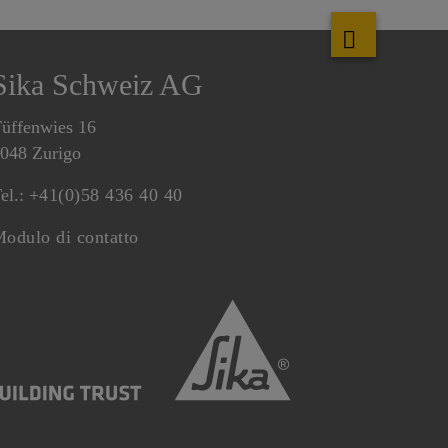
Sika Schweiz AG
üffenwies 16
048 Zurigo
el.:
+41(0)58 436 40 40
odulo di contatto