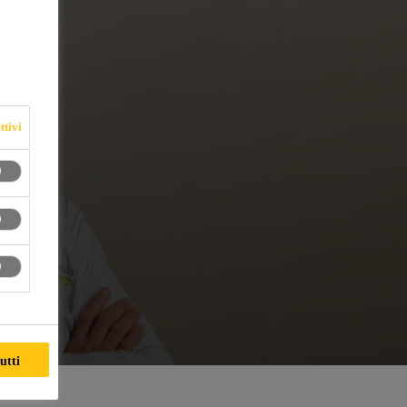
ttivi
utti