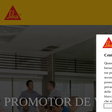
Cent
Quand
browse
tue pr
secon
posso
privac
delle 
blocca
PROMOTOR DE VE
che si
INFO