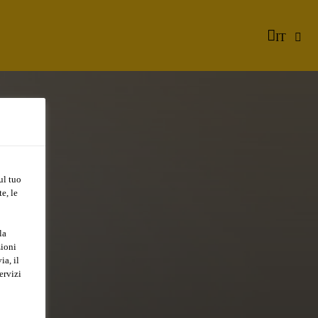
IT
ul tuo
e, le
la
zioni
ia, il
ervizi