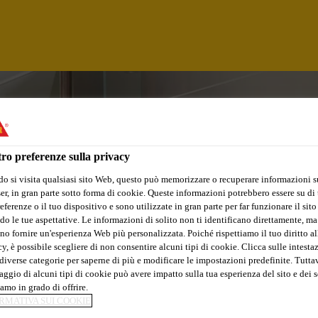
ro preferenze sulla privacy
o si visita qualsiasi sito Web, questo può memorizzare o recuperare informazioni s
r, in gran parte sotto forma di cookie. Queste informazioni potrebbero essere su di t
eferenze o il tuo dispositivo e sono utilizzate in gran parte per far funzionare il sito
do le tue aspettative. Le informazioni di solito non ti identificano direttamente, ma
no fornire un'esperienza Web più personalizzata. Poiché rispettiamo il tuo diritto al
y, è possibile scegliere di non consentire alcuni tipi di cookie. Clicca sulle intesta
diverse categorie per saperne di più e modificare le impostazioni predefinite. Tuttav
ggio di alcuni tipi di cookie può avere impatto sulla tua esperienza del sito e dei s
NTAS
amo in grado di offrire.
RMATIVA SUI COOKIE