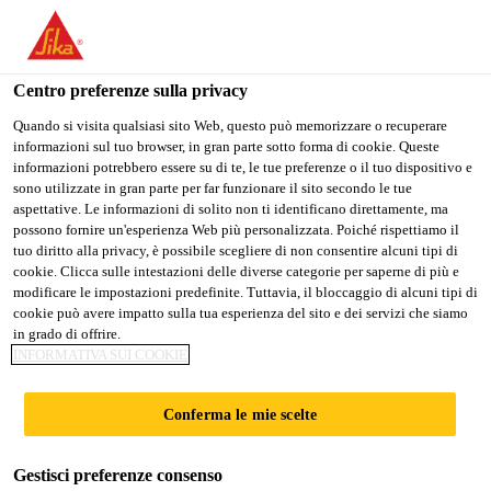
IT
Centro preferenze sulla privacy
Quando si visita qualsiasi sito Web, questo può memorizzare o recuperare
informazioni sul tuo browser, in gran parte sotto forma di cookie. Queste
LOGISTICS
informazioni potrebbero essere su di te, le tue preferenze o il tuo dispositivo e
sono utilizzate in gran parte per far funzionare il sito secondo le tue
aspettative. Le informazioni di solito non ti identificano direttamente, ma
ADMINISTRATOR/CO-
possono fornire un'esperienza Web più personalizzata. Poiché rispettiamo il
tuo diritto alla privacy, è possibile scegliere di non consentire alcuni tipi di
ORDINATER
cookie. Clicca sulle intestazioni delle diverse categorie per saperne di più e
modificare le impostazioni predefinite. Tuttavia, il bloccaggio di alcuni tipi di
cookie può avere impatto sulla tua esperienza del sito e dei servizi che siamo
in grado di offrire.
A tempo pieno
INFORMATIVA SUI COOKIE
Amministrazione
Conferma le mie scelte
Singapore, Singapore
Gestisci preferenze consenso