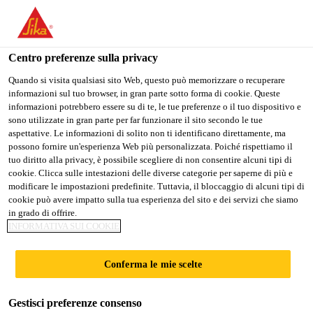
IT
Centro preferenze sulla privacy
Quando si visita qualsiasi sito Web, questo può memorizzare o recuperare
informazioni sul tuo browser, in gran parte sotto forma di cookie. Queste
PROJECT SALES
informazioni potrebbero essere su di te, le tue preferenze o il tuo dispositivo e
sono utilizzate in gran parte per far funzionare il sito secondo le tue
aspettative. Le informazioni di solito non ti identificano direttamente, ma
REPRESENTATIVE
possono fornire un'esperienza Web più personalizzata. Poiché rispettiamo il
tuo diritto alla privacy, è possibile scegliere di non consentire alcuni tipi di
cookie. Clicca sulle intestazioni delle diverse categorie per saperne di più e
modificare le impostazioni predefinite. Tuttavia, il bloccaggio di alcuni tipi di
A tempo pieno | Ibrido
cookie può avere impatto sulla tua esperienza del sito e dei servizi che siamo
in grado di offrire.
Vendita
INFORMATIVA SUI COOKIE
Lyndhurst, New Jersey, United States
70000 - 900000 USD per year
Conferma le mie scelte
Gestisci preferenze consenso
CANDIDARSI ORA
CONDIVIDERE