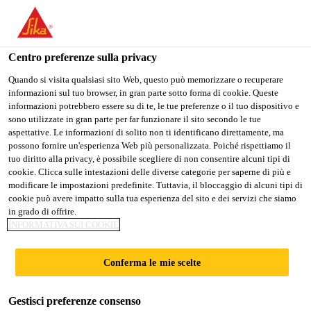
IT
Centro preferenze sulla privacy
Quando si visita qualsiasi sito Web, questo può memorizzare o recuperare
informazioni sul tuo browser, in gran parte sotto forma di cookie. Queste
SALES ENGINEER
informazioni potrebbero essere su di te, le tue preferenze o il tuo dispositivo e
sono utilizzate in gran parte per far funzionare il sito secondo le tue
aspettative. Le informazioni di solito non ti identificano direttamente, ma
possono fornire un'esperienza Web più personalizzata. Poiché rispettiamo il
tuo diritto alla privacy, è possibile scegliere di non consentire alcuni tipi di
A tempo pieno
cookie. Clicca sulle intestazioni delle diverse categorie per saperne di più e
Ingegneria
modificare le impostazioni predefinite. Tuttavia, il bloccaggio di alcuni tipi di
cookie può avere impatto sulla tua esperienza del sito e dei servizi che siamo
Manama, Capital Governorate, Bahrain
in grado di offrire.
INFORMATIVA SUI COOKIE
CANDIDARSI ORA
CONDIVIDERE
Conferma le mie scelte
Gestisci preferenze consenso