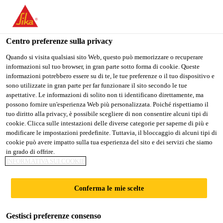
IT
Centro preferenze sulla privacy
Quando si visita qualsiasi sito Web, questo può memorizzare o recuperare
informazioni sul tuo browser, in gran parte sotto forma di cookie. Queste
ACCOUNTING
informazioni potrebbero essere su di te, le tue preferenze o il tuo dispositivo e
sono utilizzate in gran parte per far funzionare il sito secondo le tue
aspettative. Le informazioni di solito non ti identificano direttamente, ma
OFFICER
possono fornire un'esperienza Web più personalizzata. Poiché rispettiamo il
tuo diritto alla privacy, è possibile scegliere di non consentire alcuni tipi di
cookie. Clicca sulle intestazioni delle diverse categorie per saperne di più e
modificare le impostazioni predefinite. Tuttavia, il bloccaggio di alcuni tipi di
A tempo pieno
cookie può avere impatto sulla tua esperienza del sito e dei servizi che siamo
in grado di offrire.
Amministrazione
INFORMATIVA SUI COOKIE
Taguig, Metro Manila, Philippines
Conferma le mie scelte
CANDIDARSI ORA
CONDIVIDERE
Gestisci preferenze consenso