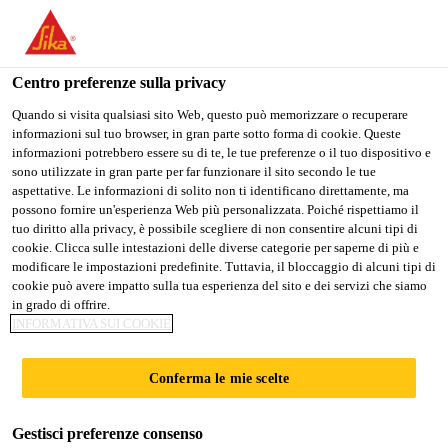
IT
Centro preferenze sulla privacy
Quando si visita qualsiasi sito Web, questo può memorizzare o recuperare
informazioni sul tuo browser, in gran parte sotto forma di cookie. Queste
KEY ACCOUNT
informazioni potrebbero essere su di te, le tue preferenze o il tuo dispositivo e
sono utilizzate in gran parte per far funzionare il sito secondo le tue
aspettative. Le informazioni di solito non ti identificano direttamente, ma
EXECUTIVE
possono fornire un'esperienza Web più personalizzata. Poiché rispettiamo il
tuo diritto alla privacy, è possibile scegliere di non consentire alcuni tipi di
cookie. Clicca sulle intestazioni delle diverse categorie per saperne di più e
modificare le impostazioni predefinite. Tuttavia, il bloccaggio di alcuni tipi di
A tempo pieno
cookie può avere impatto sulla tua esperienza del sito e dei servizi che siamo
in grado di offrire.
Manufacturing
INFORMATIVA SUI COOKIE
Bangkok, Bangkok, Thailand
Conferma le mie scelte
CANDIDARSI ORA
CONDIVIDERE
Gestisci preferenze consenso