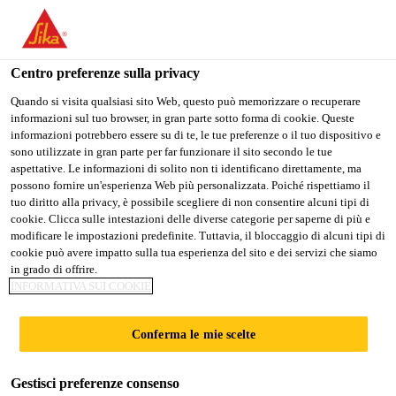
IT
Centro preferenze sulla privacy
Quando si visita qualsiasi sito Web, questo può memorizzare o recuperare
informazioni sul tuo browser, in gran parte sotto forma di cookie. Queste
EMPLOI ESTIVAL -
informazioni potrebbero essere su di te, le tue preferenze o il tuo dispositivo e
sono utilizzate in gran parte per far funzionare il sito secondo le tue
aspettative. Le informazioni di solito non ti identificano direttamente, ma
JOURNALIER(ÈRE) DE
possono fornire un'esperienza Web più personalizzata. Poiché rispettiamo il
tuo diritto alla privacy, è possibile scegliere di non consentire alcuni tipi di
PRODUCTION
cookie. Clicca sulle intestazioni delle diverse categorie per saperne di più e
modificare le impostazioni predefinite. Tuttavia, il bloccaggio di alcuni tipi di
cookie può avere impatto sulla tua esperienza del sito e dei servizi che siamo
in grado di offrire.
Contratto
INFORMATIVA SUI COOKIE
Produzione
Conferma le mie scelte
Pont-Rouge, Québec, Canada
Gestisci preferenze consenso