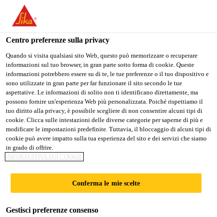
IT
Centro preferenze sulla privacy
Quando si visita qualsiasi sito Web, questo può memorizzare o recuperare
informazioni sul tuo browser, in gran parte sotto forma di cookie. Queste
TECHNICAL SALES
informazioni potrebbero essere su di te, le tue preferenze o il tuo dispositivo e
sono utilizzate in gran parte per far funzionare il sito secondo le tue
aspettative. Le informazioni di solito non ti identificano direttamente, ma
REPRESENTATIVE -
possono fornire un'esperienza Web più personalizzata. Poiché rispettiamo il
tuo diritto alla privacy, è possibile scegliere di non consentire alcuni tipi di
INDUSTRY
cookie. Clicca sulle intestazioni delle diverse categorie per saperne di più e
modificare le impostazioni predefinite. Tuttavia, il bloccaggio di alcuni tipi di
cookie può avere impatto sulla tua esperienza del sito e dei servizi che siamo
in grado di offrire.
A tempo pieno
INFORMATIVA SUI COOKIE
Manufacturing
Conferma le mie scelte
Bibra Lake, Western Australia, Australia
Gestisci preferenze consenso