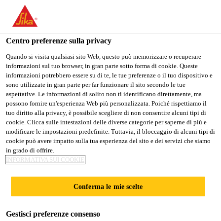
IT
Centro preferenze sulla privacy
Quando si visita qualsiasi sito Web, questo può memorizzare o recuperare
informazioni sul tuo browser, in gran parte sotto forma di cookie. Queste
SALES ASSOCIATE -
informazioni potrebbero essere su di te, le tue preferenze o il tuo dispositivo e
sono utilizzate in gran parte per far funzionare il sito secondo le tue
aspettative. Le informazioni di solito non ti identificano direttamente, ma
CONCRETE
possono fornire un'esperienza Web più personalizzata. Poiché rispettiamo il
tuo diritto alla privacy, è possibile scegliere di non consentire alcuni tipi di
cookie. Clicca sulle intestazioni delle diverse categorie per saperne di più e
modificare le impostazioni predefinite. Tuttavia, il bloccaggio di alcuni tipi di
A tempo pieno
cookie può avere impatto sulla tua esperienza del sito e dei servizi che siamo
in grado di offrire.
Vendita
INFORMATIVA SUI COOKIE
Lyndhurst, New Jersey, United States
70000 - 75000 USD per year
Conferma le mie scelte
Gestisci preferenze consenso
CANDIDARSI ORA
CONDIVIDERE