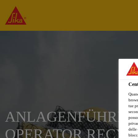
Cent
Quand
browse
tue pr
ANLAGENFÜHRER R
secon
posso
privac
OPERATOR RECYCL
delle 
blocca