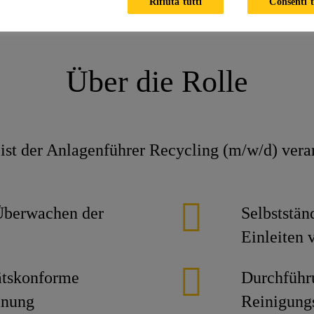
Rifiuta tutti
Consenti t
cling (m/w/d) - Process Operator Recycling (m/w/d)
Über die Rolle
ist der Anlagenführer Recycling (m/w/d) veran
Überwachen der
Selbststä
Einleiten
ätskonforme
Durchführ
anung
Reinigung