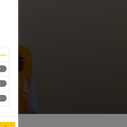
ttivi