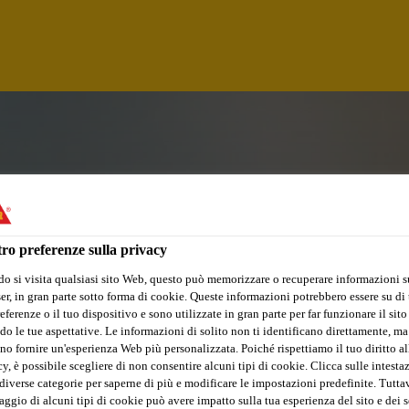
ro preferenze sulla privacy
o si visita qualsiasi sito Web, questo può memorizzare o recuperare informazioni s
r, in gran parte sotto forma di cookie. Queste informazioni potrebbero essere su di t
eferenze o il tuo dispositivo e sono utilizzate in gran parte per far funzionare il sito
ECYCLING (M/W/D
do le tue aspettative. Le informazioni di solito non ti identificano direttamente, ma
no fornire un'esperienza Web più personalizzata. Poiché rispettiamo il tuo diritto al
y, è possibile scegliere di non consentire alcuni tipi di cookie. Clicca sulle intesta
ING (M/W/D)
diverse categorie per saperne di più e modificare le impostazioni predefinite. Tuttav
ggio di alcuni tipi di cookie può avere impatto sulla tua esperienza del sito e dei s