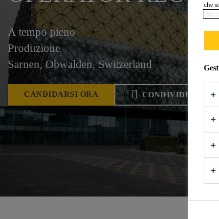
che si
INFO
A tempo pieno
Produzione
Sarnen, Obwalden, Switzerland
Gest
CANDIDARSI ORA
CONDIVIDERE