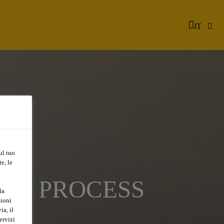
IT
ul tuo
e, le
) - PROCESS
la
zioni
ia, il
ervizi