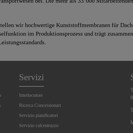
ansportwesen bei. Die mehr als 33’000 Mitarbeitenden 
tellen wir hochwertige Kunststoffmembranen für Dach
selfunktion im Produktionsprozess und trägt zusammen
Leistungsstandards.
Servizi
T
o
Interlocutore
8
a
Ricerca Concessionari
T
Servizio pianificatori
M
Servizio calcestruzzo