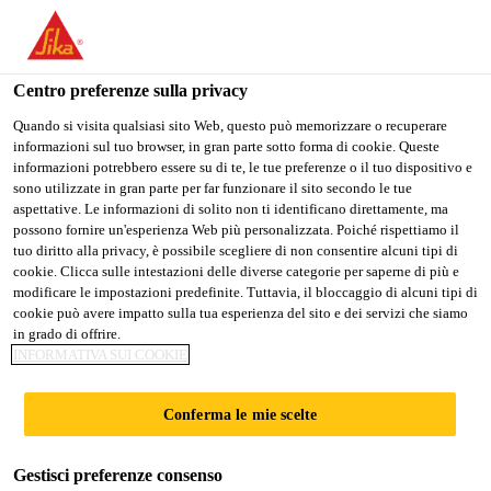
IT
Centro preferenze sulla privacy
Quando si visita qualsiasi sito Web, questo può memorizzare o recuperare
informazioni sul tuo browser, in gran parte sotto forma di cookie. Queste
MARKETING
informazioni potrebbero essere su di te, le tue preferenze o il tuo dispositivo e
sono utilizzate in gran parte per far funzionare il sito secondo le tue
aspettative. Le informazioni di solito non ti identificano direttamente, ma
MANAGER
possono fornire un'esperienza Web più personalizzata. Poiché rispettiamo il
tuo diritto alla privacy, è possibile scegliere di non consentire alcuni tipi di
cookie. Clicca sulle intestazioni delle diverse categorie per saperne di più e
modificare le impostazioni predefinite. Tuttavia, il bloccaggio di alcuni tipi di
A tempo pieno
cookie può avere impatto sulla tua esperienza del sito e dei servizi che siamo
in grado di offrire.
Marketing
INFORMATIVA SUI COOKIE
Chakan, Maharashtra, India
Conferma le mie scelte
CANDIDARSI ORA
CONDIVIDERE
Gestisci preferenze consenso