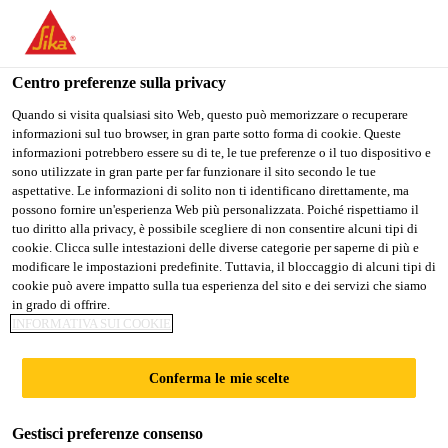
IT
Centro preferenze sulla privacy
Quando si visita qualsiasi sito Web, questo può memorizzare o recuperare
informazioni sul tuo browser, in gran parte sotto forma di cookie. Queste
SUPPLY CHAIN
informazioni potrebbero essere su di te, le tue preferenze o il tuo dispositivo e
sono utilizzate in gran parte per far funzionare il sito secondo le tue
aspettative. Le informazioni di solito non ti identificano direttamente, ma
MASTER SCHEDULER
possono fornire un'esperienza Web più personalizzata. Poiché rispettiamo il
tuo diritto alla privacy, è possibile scegliere di non consentire alcuni tipi di
cookie. Clicca sulle intestazioni delle diverse categorie per saperne di più e
modificare le impostazioni predefinite. Tuttavia, il bloccaggio di alcuni tipi di
A tempo pieno
cookie può avere impatto sulla tua esperienza del sito e dei servizi che siamo
in grado di offrire.
Manufacturing
INFORMATIVA SUI COOKIE
Marion, Ohio, United States
Conferma le mie scelte
CANDIDARSI ORA
CONDIVIDERE
Gestisci preferenze consenso