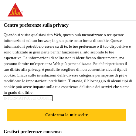
Stai visitando il sito web della "Sika Schweiz AG", sembra che si
stia accedendo da "Stati Uniti". Esiste un sito web separato per il
vostro paese.
Centro preferenze sulla privacy
Construction
...
Sika® Rock Malta da Ancoraggio Tip
PASSARE A
RIMANERE SIKA
SELEZIONARE
Quando si visita qualsiasi sito Web, questo può memorizzare o recuperare
informazioni sul tuo browser, in gran parte sotto forma di cookie. Queste
SIKA USA
SCHWEIZ AG
IL PAESE
informazioni potrebbero essere su di te, le tue preferenze o il tuo dispositivo e
sono utilizzate in gran parte per far funzionare il sito secondo le tue
aspettative. Le informazioni di solito non ti identificano direttamente, ma
Sika Schweiz AG
possono fornire un'esperienza Web più personalizzata. Poiché rispettiamo il
Sika® Rock Malta
tuo diritto alla privacy, è possibile scegliere di non consentire alcuni tipi di
cookie. Clicca sulle intestazioni delle diverse categorie per saperne di più e
modificare le impostazioni predefinite. Tuttavia, il bloccaggio di alcuni tipi di
da Ancoraggio
cookie può avere impatto sulla tua esperienza del sito e dei servizi che siamo
in grado di offrire.
Tipo Normale
INFORMATIVA SUI COOKIE
Conferma le mie scelte
Malta per ancoraggi
Malta minerale per ancoraggi, a presa normale,
Gestisci preferenze consenso