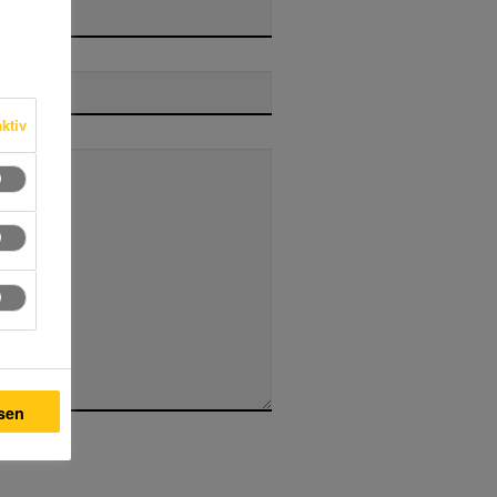
ktiv
ssen