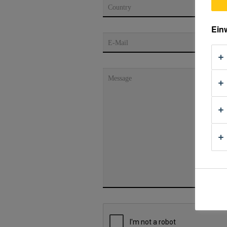
Country
Ein
E-Mail
Message