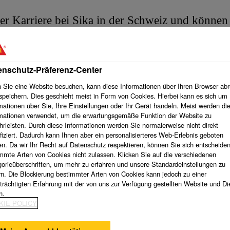
er Karriere bei Sika in der Schweiz und können 
? Füllen Sie das untenstehende Formular aus un
ten.
enschutz-Präferenz-Center
enen Stellen bewerben oder uns Ihren Lebenslauf schicken mö
Sie eine Website besuchen, kann diese Informationen über Ihren Browser abr
speichern. Dies geschieht meist in Form von Cookies. Hierbei kann es sich um
mationen über Sie, Ihre Einstellungen oder Ihr Gerät handeln. Meist werden di
mationen verwendet, um die erwartungsgemäße Funktion der Website zu
rleisten. Durch diese Informationen werden Sie normalerweise nicht direkt
ifiziert. Dadurch kann Ihnen aber ein personalisierteres Web-Erlebnis geboten
n. Da wir Ihr Recht auf Datenschutz respektieren, können Sie sich entscheiden
mmte Arten von Cookies nicht zulassen. Klicken Sie auf die verschiedenen
orieüberschriften, um mehr zu erfahren und unsere Standardeinstellungen zu
n. Die Blockierung bestimmter Arten von Cookies kann jedoch zu einer
trächtigten Erfahrung mit der von uns zur Verfügung gestellten Website und Di
n.
city
KIE POLICY