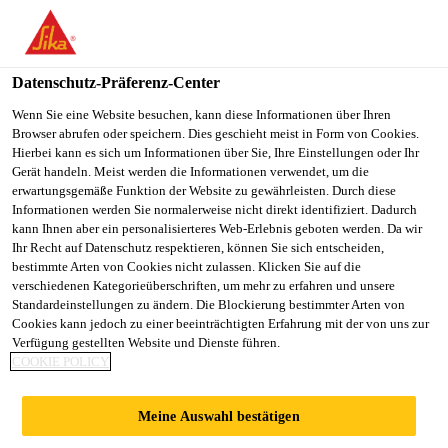
You are accessing "Sika Schweiz AG", it seems you are
accessing it from "Vereinigte Staaten". We have a dedicated
website for your country.
Datenschutz-Präferenz-Center
TO
Wenn Sie eine Website besuchen, kann diese Informationen über Ihren
STAY ON THE SIKA
SELECT A
Browser abrufen oder speichern. Dies geschieht meist in Form von Cookies.
SIKA
SCHWEIZ AG WEBSITE
COUNTRY
Hierbei kann es sich um Informationen über Sie, Ihre Einstellungen oder Ihr
USA
Gerät handeln. Meist werden die Informationen verwendet, um die
erwartungsgemäße Funktion der Website zu gewährleisten. Durch diese
Informationen werden Sie normalerweise nicht direkt identifiziert. Dadurch
Sika Schweiz AG
kann Ihnen aber ein personalisierteres Web-Erlebnis geboten werden. Da wir
Ihr Recht auf Datenschutz respektieren, können Sie sich entscheiden,
bestimmte Arten von Cookies nicht zulassen. Klicken Sie auf die
verschiedenen Kategorieüberschriften, um mehr zu erfahren und unsere
Standardeinstellungen zu ändern. Die Blockierung bestimmter Arten von
SIKA SMARTCUT
Cookies kann jedoch zu einer beeinträchtigten Erfahrung mit der von uns zur
Verfügung gestellten Website und Dienste führen.
COOKIE POLICY
CUT-OUT PROZESS
Meine Auswahl bestätigen