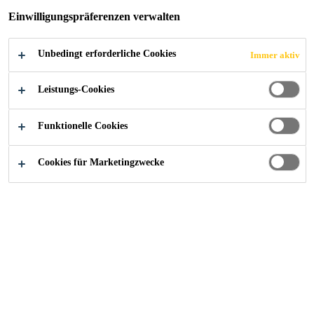
Einwilligungspräferenzen verwalten
Unbedingt erforderliche Cookies
Immer aktiv
Industry
...
Sika Smartcut Cut-out Prozess
Leistungs-Cookies
Funktionelle Cookies
Cookies für Marketingzwecke
SmartCut ist ein sehr leichtes und einfach zu
verwendendes Werkzeug zum Ausschneiden von
Windschutzscheiben. Aufgrund seiner geringen Größe
kann es für Windschutzscheiben, Hintergrundbeleuchtung
und auch Ausstellfenster verwendet werden. Dank seiner
Kompatibilität mit Stahldraht (SmartCut Square Wire) und
PE-Faser (SmartCut Fiber) kann es für alle Arten von
Windschutzscheiben verwendet werden.