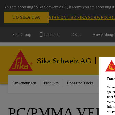
You are accessing "Sika Schweiz AG", it seems you are accessing it 
TO SIKA USA
STAY ON THE SIKA SCHWEIZ A
Sika Group
Länder
DE
Anwendungsb
Sika Schweiz AG
Automot
Date
Anwendungen
Produkte
Tipps und Tricks
Wichtigs
Wenn 
speic
über 
verwe
Infor
PC/PMMA VER
ein p