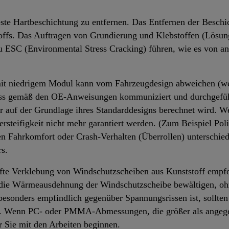
este Hartbeschichtung zu entfernen. Das Entfernen der Beschi
offs. Das Auftragen von Grundierung und Klebstoffen (Lösu
u ESC (Environmental Stress Cracking) führen, wie es von a
it niedrigem Modul kann vom Fahrzeugdesign abweichen (wenn
uss gemäß den OE-Anweisungen kommuniziert und durchgeführ
ur auf der Grundlage ihres Standarddesigns berechnet wird. 
ersteifigkeit nicht mehr garantiert werden. (Zum Beispiel Pol
Fahrkomfort oder Crash-Verhalten (Überrollen) unterschiedli
s.
fte Verklebung von Windschutzscheiben aus Kunststoff empfoh
 die Wärmeausdehnung der Windschutzscheibe bewältigen, oh
sonders empfindlich gegenüber Spannungsrissen ist, sollte
n. Wenn PC- oder PMMA-Abmessungen, die größer als angegeb
r Sie mit den Arbeiten beginnen.