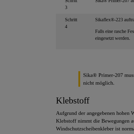
Schritt
Sika® Primer-207 au
3
Schritt
Sikaflex®-223 auftra
4
Falls eine rasche Fe
eingesetzt werden.
Sika® Primer-207 muss 
nicht möglich.
Klebstoff
Aufgrund der angegebenen hohen Wä
Klebstoff nimmt die Bewegungen au
Windschutzscheibenkleber ist norma