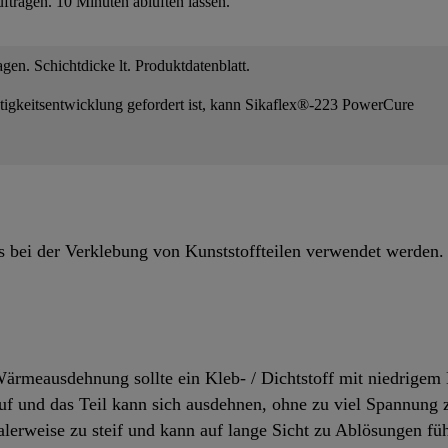
ftragen. 10 Minuten ablüften lassen.
gen. Schichtdicke lt. Produktdatenblatt.
stigkeitsentwicklung gefordert ist, kann Sikaflex®-223 PowerCure
bei der Verklebung von Kunststoffteilen verwendet werden. 
rmeausdehnung sollte ein Kleb- / Dichtstoff mit niedrige
f und das Teil kann sich ausdehnen, ohne zu viel Spannung z
lerweise zu steif und kann auf lange Sicht zu Ablösungen füh