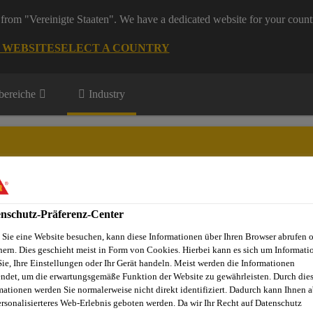
from "Vereinigte Staaten". We have a dedicated website for your count
G WEBSITE
SELECT A COUNTRY
ereiche
Industry
ive Aftermarket / Fahrzeugreparatur
nschutz-Präferenz-Center
te Innovationen
Events
Downloads
Über Automotive Afte
Sie eine Website besuchen, kann diese Informationen über Ihren Browser abrufen 
hern. Dies geschieht meist in Form von Cookies. Hierbei kann es sich um Informati
Sie, Ihre Einstellungen oder Ihr Gerät handeln. Meist werden die Informationen
ndet, um die erwartungsgemäße Funktion der Website zu gewährleisten. Durch die
mationen werden Sie normalerweise nicht direkt identifiziert. Dadurch kann Ihnen a
KLEBUNG
ersonalisierteres Web-Erlebnis geboten werden. Da wir Ihr Recht auf Datenschutz