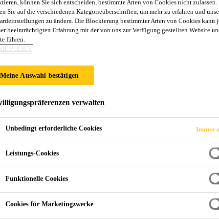
ktieren, können Sie sich entscheiden, bestimmte Arten von Cookies nicht zulassen.
en Sie auf die verschiedenen Kategorieüberschriften, um mehr zu erfahren und unse
ardeinstellungen zu ändern. Die Blockierung bestimmter Arten von Cookies kann 
ner beeinträchtigten Erfahrung mit der von uns zur Verfügung gestellten Website un
te führen.
aratur
IE POLICY
PC/PMMA Verklebung
Meine Auswahl bestätigen
illigungspräferenzen verwalten
hrzeugen wie
Unbedingt erforderliche Cookies
Immer a
Leistungs-Cookies
lizei, Feuerwehr)
Funktionelle Cookies
Cookies für Marketingzwecke
olymethylmethacrylat) und PC (Polycarbonat). Während des