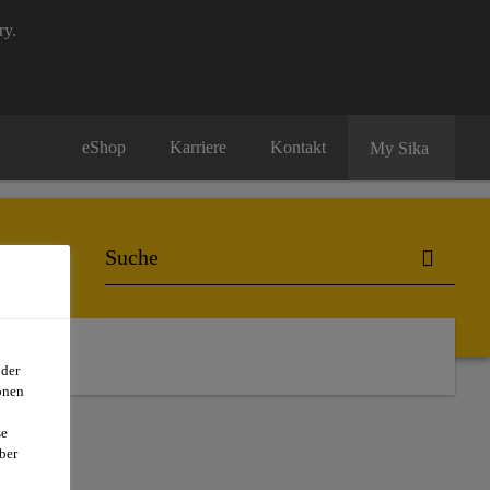
ry.
eShop
Karriere
Kontakt
My Sika
rmarket
oder
onen
se
ber